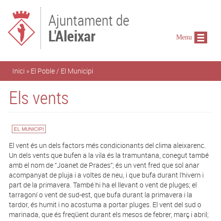
Vés al contingut
Ajuntament de
L'Aleixar
Menu
Esteu aquí
Inici
»
El Poble / El Municipi
Els vents
EL MUNICIPI
El vent és un dels factors més condicionants del clima aleixarenc.
Un dels vents que bufen a la vila és la tramuntana, conegut també
amb el nom de “Joanet de Prades”; és un vent fred que sol anar
acompanyat de pluja i a voltes de neu, i que bufa durant l’hivern i
part de la primavera. També hi ha el llevant o vent de pluges; el
tarragoní o vent de sud-est, que bufa durant la primavera i la
tardor, és humit i no acostuma a portar pluges. El vent del sud o
marinada, que és freqüent durant els mesos de febrer, març i abril;