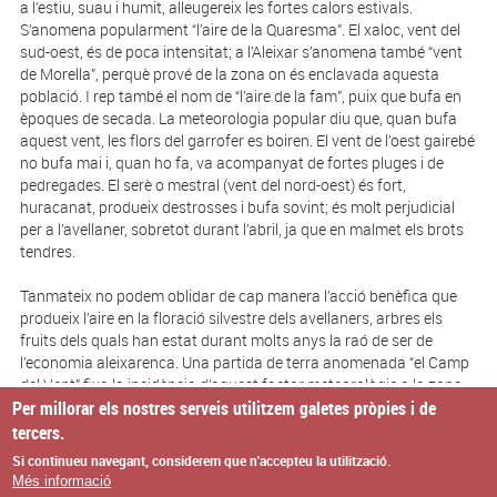
a l’estiu, suau i humit, alleugereix les fortes calors estivals.
S’anomena popular­ment “l’aire de la Quaresma”. El xaloc, vent del
sud-oest, és de poca in­tensitat; a l’Aleixar s’anomena també “vent
de Morella”, perquè prové de la zona on és enclavada aquesta
població. I rep també el nom de “l’aire de la fam”, puix que bufa en
èpoques de secada. La meteorologia popular diu que, quan bufa
aquest vent, les flors del garrofer es boiren. El vent de l’oest gairebé
no bufa mai i, quan ho fa, va acompanyat de fortes pluges i de
pedregades. El serè o mestral (vent del nord-oest) és fort,
huracanat, produeix destrosses i bufa sovint; és molt perjudicial
per a l’avellaner, sobretot durant l’abril, ja que en malmet els brots
tendres.
Tanmateix no podem oblidar de cap manera l’acció benèfica que
produeix l’aire en la floració silvestre dels avellaners, arbres els
fruits dels quals han estat durant molts anys la raó de ser de
l’economia aleixarenca. Una partida de terra anomenada “el Camp
del Vent” fixa la incidència d’aquest factor meteorològic a la zona.
Per millorar els nostres serveis utilitzem galetes pròpies i de
tercers.
Els vents
El Municipi
El Poble
Si continueu navegant, considerem que n'accepteu la utilització.
Més informació