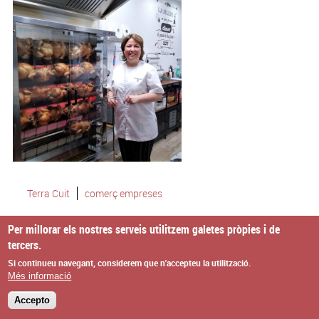
Terra Cuit
comerç empreses
Per millorar els nostres serveis utilitzem galetes pròpies i de
tercers.
© Missatge de Copyright
Si continueu navegant, considerem que n'accepteu la utilització.
Més informació
Accepto