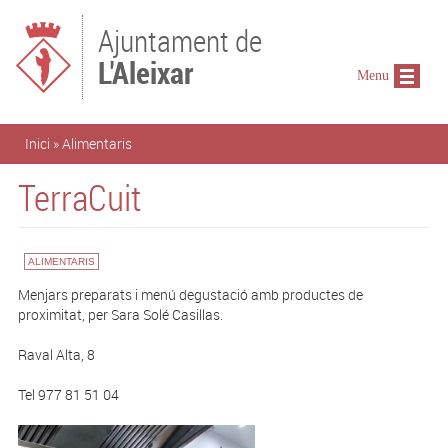
Vés al contingut
Ajuntament de
L'Aleixar
Menu
Esteu aquí
Inici
»
Alimentaris
TerraCuit
ALIMENTARIS
Menjars preparats i menú degustació amb productes de
proximitat, per Sara Solé Casillas.
Raval Alta, 8
Tel 977 81 51 04