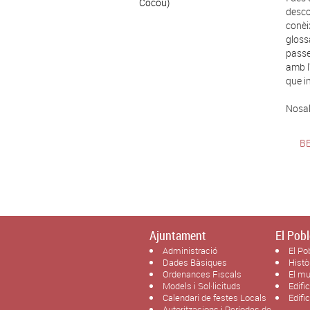
Cocou)
desco
conèi
gloss
passei
amb l
que i
Nosal
B
Ajuntament
El Pobl
Administració
El Po
Dades Bàsiques
Histò
Ordenances Fiscals
El mu
Models i Sol·licituds
Edifi
Calendari de festes Locals
Edifi
Autoritzacions i Períodes de