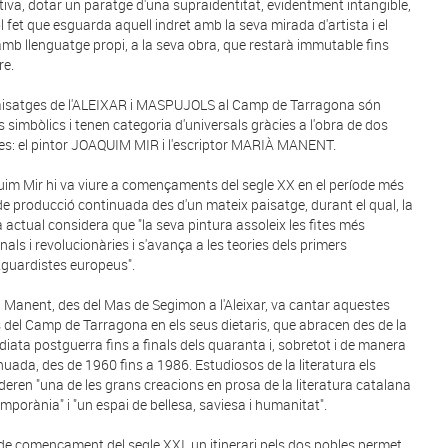
itiva, dotar un paratge d'una supraidentitat, evidentment intangible,
ol fet que esguarda aquell indret amb la seva mirada d'artista i el
 amb llenguatge propi, a la seva obra, que restarà immutable fins
e.
aisatges de l'ALEIXAR i MASPUJOLS al Camp de Tarragona són
s simbòlics i tenen categoria d'universals gràcies a l'obra de dos
tes: el pintor JOAQUIM MIR i l'escriptor MARIÀ MANENT.
im Mir hi va viure a començaments del segle XX en el període més
 de producció continuada des d'un mateix paisatge, durant el qual, la
ca actual considera que "la seva pintura assoleix les fites més
nals i revolucionàries i s'avança a les teories dels primers
guardistes europeus".
 Manent, des del Mas de Segimon a l'Aleixar, va cantar aquestes
s del Camp de Tarragona en els seus dietaris, que abracen des de la
iata postguerra fins a finals dels quaranta i, sobretot i de manera
nuada, des de 1960 fins a 1986. Estudiosos de la literatura els
deren "una de les grans creacions en prosa de la literatura catalana
mporània" i "un espai de bellesa, saviesa i humanitat".
 de començament del segle XXI, un itinerari pels dos pobles permet