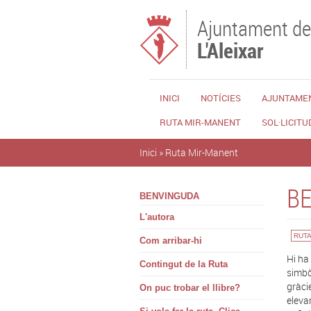
Vés al contingut
Ajuntament de
L'Aleixar
INICI
NOTÍCIES
AJUNTAME
RUTA MIR-MANENT
SOL·LICITU
Esteu aquí
Inici
»
Ruta Mir-Manent
B
BENVINGUDA
L'autora
RUTA
Com arribar-hi
Hi ha
Contingut de la Ruta
simbò
gràci
On puc trobar el llibre?
elevar