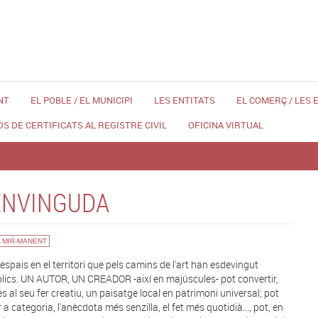
NT
EL POBLE / EL MUNICIPI
LES ENTITATS
EL COMERÇ / LES
DS DE CERTIFICATS AL REGISTRE CIVIL
OFICINA VIRTUAL
ENVINGUDA
 MIR-MANENT
 espais en el territori que pels camins de l'art han esdevingut
lics. UN AUTOR, UN CREADOR -així en majúscules- pot convertir,
es al seu fer creatiu, un paisatge local en patrimoni universal; pot
 a categoria, l'anècdota més senzilla, el fet més quotidià..., pot, en