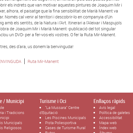
brir els indrets que van motivar aquestes pintures de Joaquim Mir i
xer, alhora, el paisatge que la fina sensibilitat de Marià Manent va
ar. Només cal venir al territori i descobrir-lo en companyia d'Un
g amb els sentits, de la Natura i l'Art. Itinerari a l'Aleixar i Maspujols
'obra de Joaquim Mir i Marià Manent -publicació del tot singular
nclou un DVD- per a fer-vos-els vostres. O fer la Ruta Mir-Manent.
tres, des d'ara, us donem la benvinguda!
ENVINGUDA
Ruta Mir-Manent
e / Municipi
Turisme i Oci
Enllaços ràpids
ble
"La Mussara" Centre
Avís legal
ria i Tradicions
d'Equitació
Política de galetes
nicipi
Les Piscines Municipals
Accessibilitat
cis Municipals
Pista Poliesportiva
Mapa web
cis Religiosos
Cases de Turisme Rural
Índex web
Rutes
Àlbums