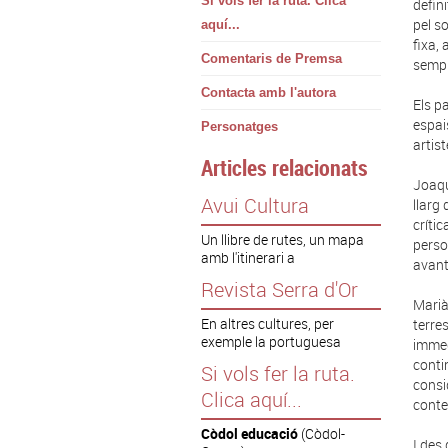
Si vols fer la ruta. Clica
defin
pel s
aquí...
fixa,
Comentaris de Premsa
sempr
Contacta amb l'autora
Els p
espai
Personatges
artis
Articles relacionats
Joaqu
Avui Cultura
llarg
críti
Un llibre de rutes, un mapa
perso
amb l'itinerari a
avant
Revista Serra d'Or
Marià
En altres cultures, per
terre
exemple la portuguesa
immed
conti
Si vols fer la ruta.
consi
Clica aquí...
conte
Còdol educació
(Còdol-
I des