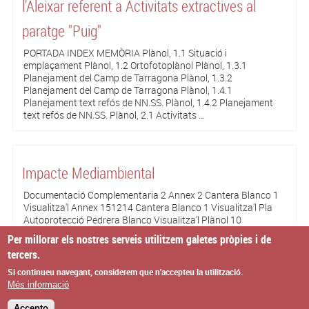
l'Aleixar referent a Activitats extractives al
paratge "Puig"
PORTADA INDEX MEMÒRIA Plànol, 1.1 Situació i
emplaçament Plànol, 1.2 Ortofotoplànol Plànol, 1.3.1
Planejament del Camp de Tarragona Plànol, 1.3.2
Planejament del Camp de Tarragona Plànol, 1.4.1
Planejament text refós de NN.SS. Plànol, 1.4.2 Planejament
text refós de NN.SS. Plànol, 2.1 Activitats ...
Impacte Mediambiental
Documentació Complementaria 2 Annex 2 Cantera Blanco 1
Visualitza'l Annex 151214 Cantera Blanco 1 Visualitza'l Pla
Autoprotecció Pedrera Blanco Visualitza'l Plànol 10
Visualitza'l Plànol 20 Visualitza'l Plànol 1 Visualitza'l Impacte
Per millorar els nostres serveis utilitzem galetes pròpies i de
Ambiental Impacte Ambiental Visualitza'l 01 Situació
tercers.
Presentació ...
Si continueu navegant, considerem que n'accepteu la utilització.
Més informació
Accepto