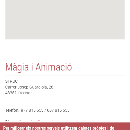
Màgia i Animació
STRUC
Carrer Josep Guardiola, 28
43381 L'Aleixar
Telèfon: 977 815 555 / 607 815 555
Pàgina Web:
http://www.struc.com
Per millorar els nostres serveis utilitzem galetes pròpies i de