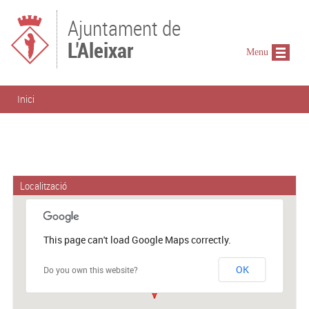
Vés al contingut
Ajuntament de
L'Aleixar
Menu
Esteu aquí
Inici
Localització
This page can't load Google Maps correctly.
OK
Do you own this website?