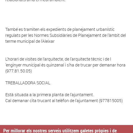
També es tramiten els expedients de planejament urbanístic
regulats per les Normes Subsidiàries de Planejament de l'àmbit del
terme municipal de l'Aleixar
L'horari de visites de l'arquitecte, de l'arquitecte tècnic i de l
'enginyer municipal és quinzenal i s'ha de trucar per demanar hora
(977.81.50.05)
TREBALLADORA SOCIAL
Està situada a la primera planta de l'ajuntament.
Cal demanar cita trucant al telèfon de l'ajuntament (977815005)
Per millorar els nostres serveis utilitzem galetes pròpies i de