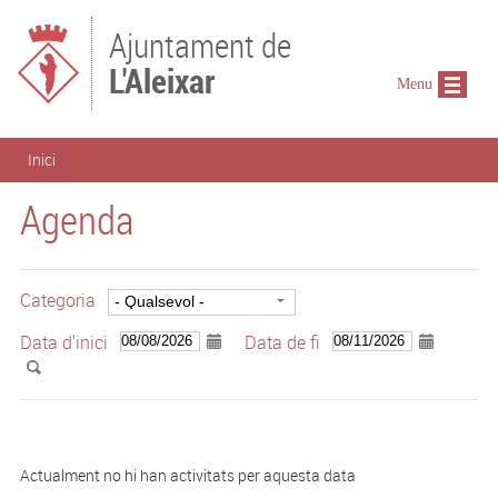
Vés al contingut
Ajuntament de
L'Aleixar
Menu
Esteu aquí
Inici
Agenda
Categoria
Data d'inici
Data de fi
Actualment no hi han activitats per aquesta data