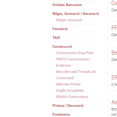
Co
Entitats Bancaries
Car
Màgia, Animació i Decoració
Màgia i Animació
PR
Farmàcia
Car
TAXI
Construcció
Be
Construccions Grau Park
Car
PRIETO Construccions i
Enderrocs
Berni Bersabé "Treballs de
ER
Construcció"
c/M
Reformes Pomés
Anglès Arquitectes
ERMON Constructora
An
Pintura / Decoració
Est
cor
Fontaneria