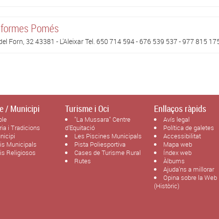
formes Pomés
del Forn, 32 43381 - L'Aleixar Tel. 650 714 594 - 676 539 537 - 977 815 17
e / Municipi
Turisme i Oci
Enllaços ràpids
ble
"La Mussara" Centre
Avís legal
ria i Tradicions
d'Equitació
Política de galetes
nicipi
Les Piscines Municipals
Accessibilitat
cis Municipals
Pista Poliesportiva
Mapa web
cis Religiosos
Cases de Turisme Rural
Índex web
Rutes
Àlbums
Ajuda'ns a millorar
Opina sobre la Web
(Històric)