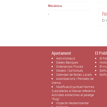
Mecànica
Re
-
C/ 
Ajuntament
El Pobl
Administració
El Po
Dades Bàsiques
Histò
Ordenances Fiscals
El mu
Models i Sol·licituds
Edifi
Calendari de festes Locals
Edifi
Autoritzacions i Períodes de
Crema
Modificació puntual Normes
Subsidiàries a l'Aleixar referent a
Activitats extractives al paratge
"Puig"
Impacte Mediambiental