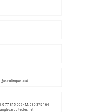
net@eurofinques.cat
el. 9 77 815 092 - M. 680 375 164
anglesarquitectes.net