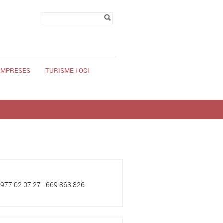
Formulari de
Cerca
cerca
 EMPRESES
TURISME I OCI
. 977.02.07.27 - 669.863.826