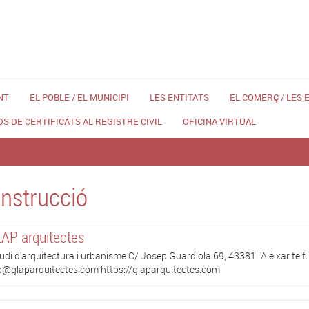
NT
EL POBLE / EL MUNICIPI
LES ENTITATS
EL COMERÇ / LES
DS DE CERTIFICATS AL REGISTRE CIVIL
OFICINA VIRTUAL
nstrucció
AP arquitectes
udi d'arquitectura i urbanisme C/ Josep Guardiola 69, 43381 l'Aleixar telf
o@glaparquitectes.com https://glaparquitectes.com