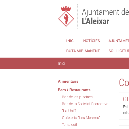
Vés al contingut
Ajuntament de
L'Aleixar
INICI
NOTÍCIES
AJUNTAME
RUTA MIR-MANENT
SOL·LICITU
Esteu aquí
Inici
Co
Alimentaris
Bars / Restaurants
Bar de les piscines
GL
Bar de la Societat Recreativa
Est
"La Unió"
inf
Cafeteria "Les Moreres"
Terra cuit