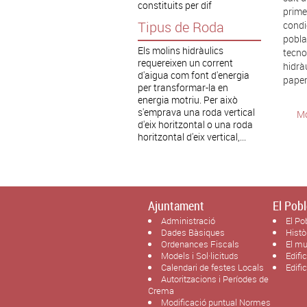
constituits per dif
prime
Tipus de Roda
condi
pobla
Els molins hidràulics
tecno
requereixen un corrent
hidrà
d'aigua com font d'energia
paper,
per transformar-la en
energia motriu. Per això
s'emprava una roda vertical
Mo
d'eix horitzontal o una roda
horitzontal d'eix vertical,...
Ajuntament
El Pobl
Administració
El Po
Dades Bàsiques
Histò
Ordenances Fiscals
El mu
Models i Sol·licituds
Edifi
Calendari de festes Locals
Edifi
Autoritzacions i Períodes de
Crema
Modificació puntual Normes