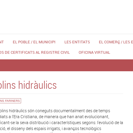
NT
EL POBLE / EL MUNICIPI
LES ENTITATS
EL COMERÇ / LES
DS DE CERTIFICATS AL REGISTRE CIVIL
OFICINA VIRTUAL
lins hidràulics
NS FARINERS
olins hidràulics són coneguts documentalment des de temps
iats a l'Era Cristiana, de manera que han anat evolucionant,
icant-se la seva distribució i característiques segons: l'evolució de la
ció, el disseny dels espais irrigats, i avanços tecnològics