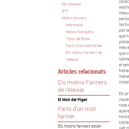
carac
Mir-Manent
restr
BTT
mesur
Molins fariners
perso
l'act
Informació
pot s
Molins hidràulics
que h
Tipus de Roda
pobla
Parts d'un molí fariner
més e
Els molins Fariners de
que va
l'alim
l'Aleixar
el se
Articles relacionats
hidrà
maner
Els molins Fariners
instal
de l'Aleixar
Els pr
Aques
El Molí del Pigat
roda 
Parts d'un molí
aparei
fariner
horit
hidrà
Els molins fariners estan
salt 