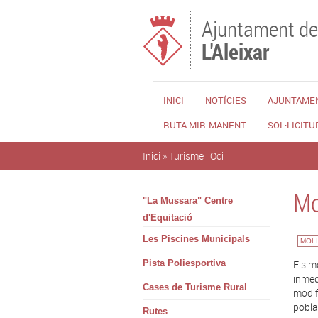
Vés al contingut
Ajuntament de
L'Aleixar
INICI
NOTÍCIES
AJUNTAME
RUTA MIR-MANENT
SOL·LICITU
Esteu aquí
Inici
»
Turisme i Oci
Mo
"La Mussara" Centre
d'Equitació
Les Piscines Municipals
MOLI
Pista Poliesportiva
Els m
inmed
Cases de Turisme Rural
modif
pobla
Rutes