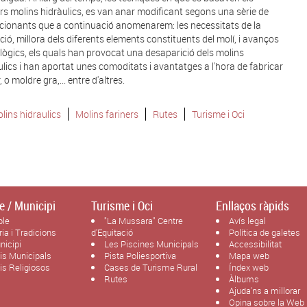
rs molins hidràulics, es van anar modificant segons una sèrie de
cionants que a continuació anomenarem: les necessitats de la
ció, millora dels diferents elements constituents del molí, i avanços
lògics, els quals han provocat una desaparició dels molins
ulics i han aportat unes comoditats i avantatges a l'hora de fabricar
 o moldre gra,... entre d'altres.
lins hidraulics
Molins fariners
Rutes
Turisme i Oci
e / Municipi
Turisme i Oci
Enllaços ràpids
ble
"La Mussara" Centre
Avís legal
ria i Tradicions
d'Equitació
Política de galetes
nicipi
Les Piscines Municipals
Accessibilitat
cis Municipals
Pista Poliesportiva
Mapa web
cis Religiosos
Cases de Turisme Rural
Índex web
Rutes
Àlbums
Ajuda'ns a millorar
Opina sobre la Web