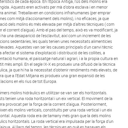
terístics de cada època. En l'Època Antiga, l'ús dels molins era
ingida. Aquests eren activats per mà d'obra esclava i en menor
a animal. Treballaven en condicions infrahumanes (per emprar
nes com mitjà d'accionament dels molins), i no eficaces, ja que
ivació dels molins és més elevada per mitjà d'altres tècniques ( com
er el corrent d'aigua). Amb el pas del temps, això es va modificant, ja
i ha una desaparició de l'esclavitut, així com un increment de les
cions sedentàries, les quals tenien unes necessitats alimentícies
levades. Aquestes van ser les causes principals d'un canvi tècnic
 afectar el sistema d'explotació i distribució de les collites, a
entació humana, el paissatge natural i agrari, i a la propia cultura en
ntit mès ampli. En el segle IX-X es produeix una difusió de la tècnica
ulica, ja que hi ha la necessitat d'obtenir rendiments més elevats, de
a que a l'Edat Mitjana es produeix una gran expansió de les
.lacions en els rius de tot Europa.
imers molins hidràulics en utilitzar-se van ser els horitzontals.
ts tenien una roda horitzontal i un eix vertical. El moviment de la
era provocat per la força de la corrent d'aigua. Posteriorment,
xen els molins verticals, constituïts per una roda vertical i un eix
zontal. Aquesta roda era de tamany més gran que la dels molins
ulics horitzontals. La roda vertical era impulsada per la força d'un
d'aigua. Al llarg del temps, les tècniques en què es basaven els