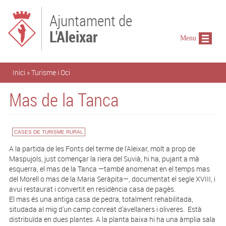
Vés al contingut
Ajuntament de
L'Aleixar
Menu
Esteu aquí
Inici
»
Turisme i Oci
Mas de la Tanca
CASES DE TURISME RURAL
A la partida de les Fonts del terme de l'Aleixar, molt a prop de
Maspujols, just començar la riera del Suvià, hi ha, pujant a mà
esquerra, el mas de la Tanca —també anomenat en el temps mas
del Morell o mas de la Maria Seràpita—, documentat el segle XVIII, i
avui restaurat i convertit en residència casa de pagès.
El mas és una antiga casa de pedra, totalment rehabilitada,
situdada al mig d'un camp conreat d'avellaners i oliveres. Està
distribuïda en dues plantes. A la planta baixa hi ha una àmplia sala