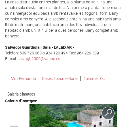
La casa distribuïda en tres plantes, a la planta baixa hi ha una
àmplia sala d’estar amb llar de foc. A la primera planta trobem una
cuina menjador equipada amb rentavaixelles, fogons i forn. Bany
complet amb banyera. A la segona planta hi ha una habitació amb
llit de matrimoni, una habitació amb dos llits individuals i una
habitació amb un llit niu, per a dues persones. Bany complet amb
banyera.
Salvador Guardiola i Sala - L'ALEIXAR -
Telèfon: 609 726 080 o 934 120 494 Fax: 964 229 389
E-mail:
salvagb2000@yahoo.es
Moli Fernando
Cases Turisme Rural
Turisme i Oci
Galeria d'imatges
Galeria d'imatges: