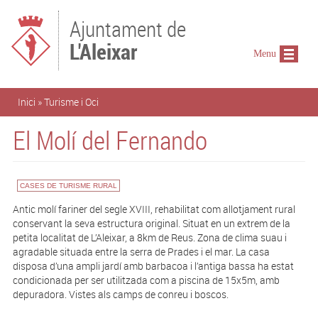
Vés al contingut
Ajuntament de
L'Aleixar
Menu
Esteu aquí
Inici
»
Turisme i Oci
El Molí del Fernando
CASES DE TURISME RURAL
Antic molí fariner del segle XVIII, rehabilitat com allotjament rural
conservant la seva estructura original. Situat en un extrem de la
petita localitat de L’Aleixar, a 8km de Reus. Zona de clima suau i
agradable situada entre la serra de Prades i el mar. La casa
disposa d’una ampli jardí amb barbacoa i l’antiga bassa ha estat
condicionada per ser utilitzada com a piscina de 15x5m, amb
depuradora. Vistes als camps de conreu i boscos.