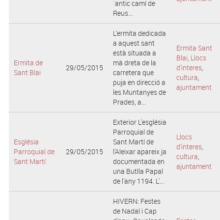
´antic camí de
Reus...
L'ermita dedicada
a aquest sant
Ermita Sant
està situada a
Blai
,
Llocs
Ermita de
mà dreta de la
29/05/2015
d'interes
,
Sant Blai
carretera que
cultura
,
puja en direcció a
ajuntament
les Muntanyes de
Prades, a...
Exterior L'església
Parroquial de
Llocs
Església
Sant Martí de
d'interes
,
Parroquial de
29/05/2015
l'Aleixar apareix ja
cultura
,
Sant Martí
documentada en
ajuntament
una Butlla Papal
de l'any 1194. L'...
HIVERN: Festes
de Nadal i Cap