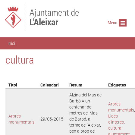
Vés al contingut
Ajuntament de
L'Aleixar
Menu
Esteu aquí
Inici
cultura
Títol
Calendari
Resum
Etiquetes
Alzina del Mas de
Barbó A un
Arbres
centenar de
monumentals
,
metres del Mas
Arbres
Llocs
29/05/2015
de Barbó, al
monumentals
d'interes
,
terme de l'Aleixar,
cultura
,
ben a prop de l
ajuntament