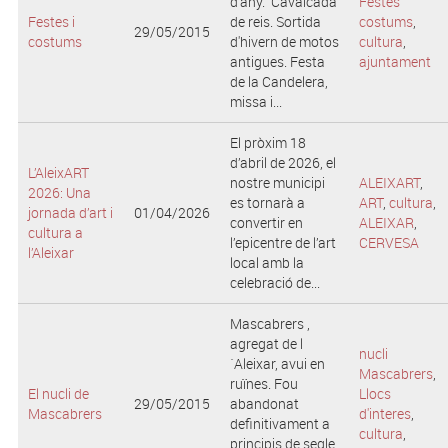
d'any. Cavalcada
Festes
Festes i
de reis. Sortida
costums
,
29/05/2015
costums
d'hivern de motos
cultura
,
antigues. Festa
ajuntament
de la Candelera,
missa i...
El pròxim 18
d’abril de 2026, el
L’AleixART
nostre municipi
ALEIXART
,
2026: Una
es tornarà a
ART
,
cultura
,
jornada d’art i
01/04/2026
convertir en
ALEIXAR
,
cultura a
l’epicentre de l’art
CERVESA
l’Aleixar
local amb la
celebració de...
Mascabrers ,
agregat de l
nucli
´Aleixar, avui en
Mascabrers
,
ruïnes. Fou
El nucli de
Llocs
29/05/2015
abandonat
Mascabrers
d'interes
,
definitivament a
cultura
,
principis de segle,