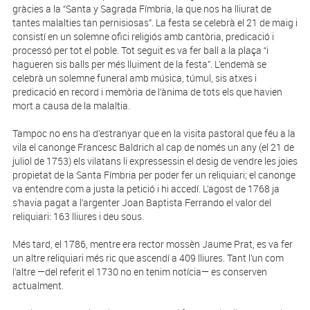
gràcies a la “Santa y Sagrada Fímbria, la que nos ha lliurat de
tantes malalties tan pernisiosas”. La festa se celebrà el 21 de maig i
consistí en un solemne ofici religiós amb cantòria, predicació i
processó per tot el poble. Tot seguit es va fer ball a la plaça “i
hagueren sis balls per més lluiment de la festa”. L’endemà se
celebrà un solemne funeral amb música, túmul, sis atxes i
predicació en record i memòria de l’ànima de tots els que havien
mort a causa de la malaltia.
Tampoc no ens ha d’estranyar que en la visita pastoral que féu a la
vila el canonge Francesc Baldrich al cap de només un any (el 21 de
juliol de 1753) els vilatans li expressessin el desig de vendre les joies
propietat de la Santa Fímbria per poder fer un reliquiari; el canonge
va entendre com a justa la petició i hi accedí. L’agost de 1768 ja
s’havia pagat a l’argenter Joan Baptista Ferrando el valor del
reliquiari: 163 lliures i deu sous.
Més tard, el 1786, mentre era rector mossèn Jaume Prat, es va fer
un altre reliquiari més ric que ascendí a 409 lliures. Tant l’un com
l’altre —del referit el 1730 no en tenim notícia— es conserven
actualment.