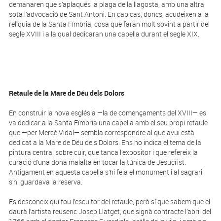
demanaren que s’aplaqués la plaga de la llagosta, amb una altra
sota l’advocació de Sant Antoni. En cap cas, doncs, acudeixen a la
relíquia de la Santa Fímbria, cosa que faran molt sovint a partir del
segle XVIII i a la qual dedicaran una capella durant el segle XIX.
Retaule de la Mare de Déu dels Dolors
En construir la nova església —la de començaments del XVIII— es
va dedicar a la Santa Fímbria una capella amb el seu propi retaule
que —per Mercè Vidal— sembla correspondre al que avui està
dedicat a la Mare de Déu dels Dolors. Ens ho indica el tema de la
pintura central sobre cuir, que tanca l’expositor i que refereix la
curació d’una dona malalta en tocar la túnica de Jesucrist.
Antigament en aquesta capella s’hi feia el monument i al sagrari
s’hi guardava la reserva.
Es desconeix qui fou l’escultor del retaule, però sí que sabem que el
daurà l’artista reusenc Josep Llatget, que signà contracte l’abril del