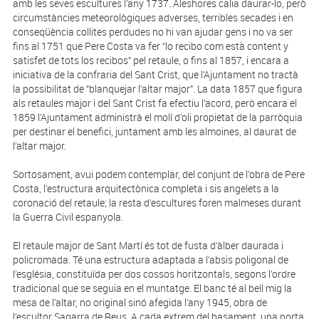
amb les seves escultures l’any 1737. Aleshores calia daurar-lo, però
circumstàncies meteorològiques adverses, terribles secades i en
conseqüència collites perdudes no hi van ajudar gens i no va ser
fins al 1751 que Pere Costa va fer “lo recibo com està content y
satisfet de tots los recibos” pel retaule, o fins al 1857, i encara a
iniciativa de la confraria del Sant Crist, que l’Ajuntament no tractà
la possibilitat de “blanquejar l’altar major”. La data 1857 que figura
als retaules major i del Sant Crist fa efectiu l’acord, però encara el
1859 l’Ajuntament administrà el molí d’oli propietat de la parròquia
per destinar el benefici, juntament amb les almoines, al daurat de
l’altar major.
Sortosament, avui podem contemplar, del conjunt de l’obra de Pere
Costa, l’estructura arquitectònica completa i sis angelets a la
coronació del retau­le; la resta d’escultures foren malmeses durant
la Guerra Civil espanyola.
El retaule major de Sant Martí és tot de fusta d’àlber daurada i
policromada. Té una estructura adaptada a l’absis poligonal de
l’església, constituï­da per dos cossos horitzontals, segons l’ordre
tradicional que se seguia en el muntatge. El banc té al bell mig la
mesa de l’altar, no original sinó afegida l’any 1945, obra de
l’escultor Sagarra de Reus. A cada extrem del basament, una porta