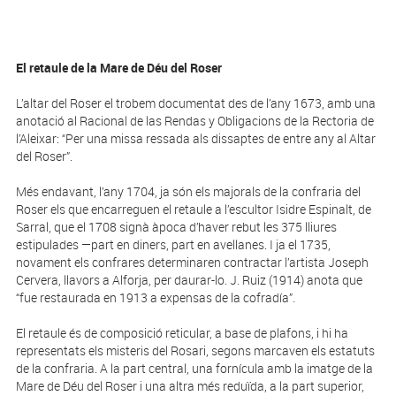
El retaule de la Mare de Déu del Roser
L’altar del Roser el trobem documentat des de l’any 1673, amb una
anotació al Racional de las Rendas y Obligacions de la Rectoria de
l’Aleixar: “Per una missa ressada als dissaptes de entre any al Altar
del Roser”.
Més endavant, l’any 1704, ja són els majorals de la confraria del
Roser els que encarreguen el retaule a l’escultor Isidre Espinalt, de
Sarral, que el 1708 signà àpoca d’haver rebut les 375 lliures
estipulades —part en diners, part en avellanes. I ja el 1735,
novament els confrares determinaren contractar l’artista Joseph
Cervera, llavors a Alforja, per daurar-lo. J. Ruiz (1914) anota que
“fue restaurada en 1913 a expensas de la cofradía”.
El retaule és de composició reticular, a base de plafons, i hi ha
representats els misteris del Rosari, segons marcaven els estatuts
de la confraria. A la part central, una fornícula amb la imatge de la
Mare de Déu del Roser i una altra més reduïda, a la part superior,