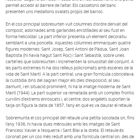
permet accedir al darrere de l’altar. Els cassetons del banc
presenten uns medallons ovalats propis del barroc.
En el cos principal sobresurten vuit columnes d’ordre derivat del
compost, adornades amb garlandes enrotllades al seu fust en
forma helicoïdal. La part inferior presenta un element decoratiu
semblant a una poncella. Aquestes columnes emmarquen quatre
figures modernes: Sant Josep, Sant Antoni de Pàdua, Sant Joan
Baptista (hi havia hagut Sant Roc) i Sant Sebastià, sobre unes
cartel·les que sobresurten i incrementen la sinuositat del conjunt. A
les parts extremes hi ha dos relleus policromats amb escenes de la
vida de Sant Martí. A la part central, una gran fornícula cobricelava
la custòdia dins del sagrari major els dies d’exposició; al seu
damunt, i en situació prominent, hi ha la imatge moderna de Sant
Martí (1944). La part superior va rematada amb un complex frontis
curvilini d’extrems enroscats i, al centre, dos angelets suporten la
tarja on figura la data de 1857, l’any en què es va daurar el retaule.
Sobremunta el cos principal del retaule una petita socolada on, fins
l’any 1936, hi havia dues mènsules amb les imatges de Sant
Francesc Xavier a l’esquerra i Sant Blai a la dreta. El retaule és
coronat per un cos més reduït amb una fornícula central on, des de