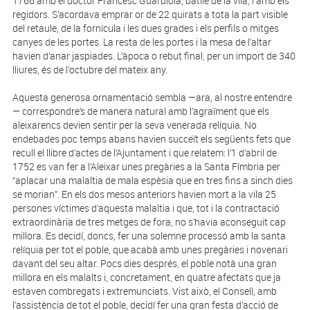
1766 amb el doctor Francesc Guardiola, batlle de la vila, i amb els
regidors. S’acordava emprar or de 22 quirats a tota la part visible
del retaule, de la fornícula i les dues grades i els perfils o mitges
canyes de les portes. La resta de les portes i la mesa de l’altar
havien d’anar jaspiades. L’àpoca o rebut final, per un import de 340
lliures, és de l’octubre del mateix any.
Aquesta generosa ornamentació sembla —ara, al nostre entendre
— correspondre’s de manera natural amb l’agraïment que els
aleixarencs devien sentir per la seva venerada relíquia. No
endebades poc temps abans havien succeït els següents fets que
recull el llibre d’actes de l’Ajuntament i que relatem: l’1 d’abril de
1752 es van fer a l’Aleixar unes pregàries a la Santa Fímbria per
“aplacar una malaltia de mala espèsia que en tres fins a sinch dies
se morian”. En els dos mesos anteriors havien mort a la vila 25
persones víctimes d’aquesta malaltia i que, tot i la contractació
extraordinària de tres metges de fora, no s’havia aconseguit cap
millora. Es decidí, doncs, fer una solemne processó amb la santa
relíquia per tot el poble, que acabà amb unes pregàries i novenari
davant del seu altar. Pocs dies després, el poble notà una gran
millora en els malalts i, concretament, en quatre afectats que ja
estaven combregats i extremunciats. Vist això, el Consell, amb
l’assistència de tot el poble, decidí fer una gran festa d’acció de