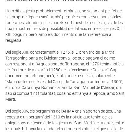
Hem dit església probablement romànica, no solament pel fet de
ser propi de l’època sinó també perquè es conserven nou esteles
funeràries situades en les parets sud i oest de l’església, sis de les
quals mostren trets de possibilitat de datació entre els segles XII i
XIII. Seguim, però, amb els documents que fan referència a
l’església.
Del segle XIII, concretament el 1276, el Llibre Verd de la Mitra
Tarragonina parla de l’Aleixar com a lloc que pagava el delme
corrresponent a l’Arquebisbat de Tarragona; el 1279 tenim notícia
del “rectore de Alexar” i el 1280 de la “ecclesia de Çaleixar”. Cap
document no refereix, però, el titular de l’església; solament el
“Mapa de les esglésies del Camp de Tarragona anteriors al 1300”,
en l’obra Catalunya Romànica, anota Sant Miquel de l’Aleixar, qui
sap si compartint titularitat, cosa no estranya a l’època, amb Sant
Martí.
Del segle XIV, els pergamins de l’AHMA ens n’aporten dades. Una
regesta d’un pergamí del 1310 és la notícia que tenim de les
obligacions de l’escolà de l’església de Sant Martí de l’Aleixar, entre
les quals hi havia la d’ajudar el rector en els oficis religiosos i la de