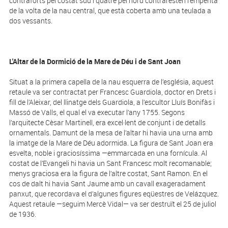
contraforts pel costat sud i quatre pel nord contraresten l’empenta
de la volta de la nau central, que està coberta amb una teulada a
dos vessants.
L'Altar de la Dormició de la Mare de Déu i de Sant Joan
Situat a la primera capella de la nau esquerra de l’església, aquest
retaule va ser contractat per Francesc Guardiola, doctor en Drets i
fill de l’Aleixar, del llinatge dels Guardiola, a l’escultor Lluís Bonifàs i
Massó de Valls, el qual el va executar l’any 1755. Segons
l’arquitecte Cèsar Martinell, era ex­cel·lent de conjunt i de detalls
ornamentals. Damunt de la mesa de l’altar hi havia una urna amb
la imatge de la Mare de Déu adormida. La figura de Sant Joan era
esvelta, noble i graciosíssima —emmarcada en una fornícula. Al
costat de l’Evangeli hi havia un Sant Francesc molt recomanable;
menys graciosa era la figura de l’altre costat, Sant Ramon. En el
cos de dalt hi havia Sant Jaume amb un cavall exageradament
panxut, que recordava el d’algunes figures eqüestres de Velázquez.
Aquest retaule —seguim Mercè Vidal— va ser destruït el 25 de juliol
de 1936.