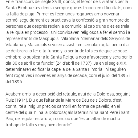
En el transcurs del segle XVIII, doncs, el fervor dels vilatans per la
Santa Fímbria s’evidencia sempre que es troben en dificultats, com
la falta de pluja. Primer es feien unes rogatives amb novenari i
sermó; seguidament es practicava la confessió a gran nombre de
persones que després rebien la comunió; al cap d’uns dies es treia
la relíquia en processó i s’hi convidaven religiosos a fer el sermó i a
representants de Maspujols i Vilaplana: “demanar dels Senyors de
Vilaplana y Maspujols si volen assistir en semblan agta. per lo dia
se delibrara lo fer dita funcio y lo sentir de tots es de que se pose
enhobra lo suplicar a la Santa Reliquia nos afavoresca y sera per lo
dia 30 de abril dita funcio” (24 d’abril de 1737). Ja en el segle XIX,
determinaren edificar la capella de la Santa Fímbria i hi seguiren
fent rogatives i novenes en anys de secada, com el juliol del 1895 i
del 1896.
Acabem amb la descripció del retaule, avui de la Dolorosa, seguint
Ruiz (1914). Diu que l’altar de la Mare de Déu dels Dolors, d’estil
corinti, té al mig un preciós cambril en forma de pavelló, en el
centre del qual hi ha la Dolorosa; als laterals hi ha Sant Pere i Sant
Pau, de regular estatura, i conclou que “es un altar de mucho
trabajo de talla y muy bien dorado”.