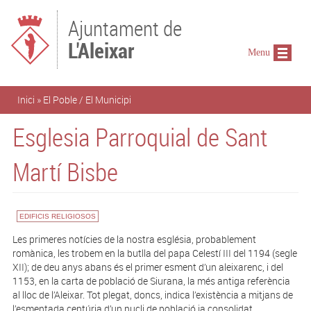
Vés al contingut
Ajuntament de
L'Aleixar
Menu
Esteu aquí
Inici
»
El Poble / El Municipi
Esglesia Parroquial de Sant
Martí Bisbe
EDIFICIS RELIGIOSOS
Les primeres notícies de la nostra església, probablement
romànica, les trobem en la butlla del papa Celestí III del 1194 (segle
XII); de deu anys abans és el primer esment d’un aleixarenc, i del
1153, en la carta de població de Siurana, la més antiga referència
al lloc de l’Aleixar. Tot plegat, doncs, indica l’existència a mitjans de
l’esmentada centúria d’un nucli de població ja consolidat.