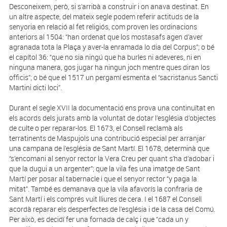
Desconeixem, però, si s’arribà a construir i on anava destinat. En
un altre aspecte, del mateix segle podem referir actituds de la
senyoria en relació al fet religiós, com proven les ordinacions
anteriors al 1504: “han ordenat que los mostasafs agen d’aver
agranada tota la Plaça y aver-la enramada lo dia del Corpus”; o bé
el capítol 36: “que no sia ningú que ha burles ni adeveres, ni en
ninguna manera, gos jugar ha ningun joch mentre ques diran los
officis”; o bé que el 1517 un pergamí esmenta el “sacristanus Sancti
Martini dicti loci”.
Durant el segle XVII la documentació ens prova una continuïtat en
els acords dels jurats amb la voluntat de dotar l’església d’objectes
de culte o per reparar-los. El 1673, el Consell reclamà als
terratinents de Maspujols una contribució especial per arranjar
una campana de l’església de Sant Martí. El 1678, determinà que
“s’encomani al senyor rector la Vera Creu per quant s’ha d’adobar i
que la dugui a un argenter”; que la vila fes una imatge de Sant
Martí per posar al tabernacle i que el senyor rector “y paga la
mitat”. També es demanava que la vila afavorís la confraria de
Sant Martí i els comprés vuit lliures de cera. I el 1687 el Consell
acordà reparar els desperfectes de l’església i de la casa del Comú.
Per això, es decidí fer una fornada de calç i que “cada un y