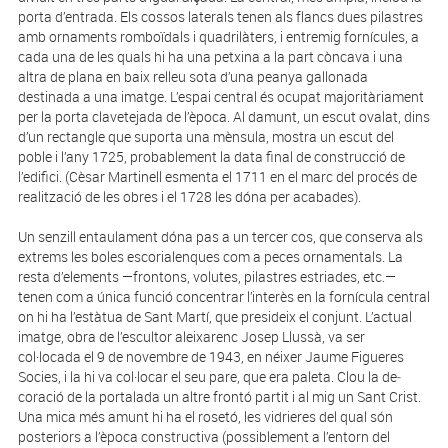
porta d’entrada. Els cossos laterals tenen als flancs dues pilastres
amb ornaments romboïdals i quadrilàters, i entremig fornícules, a
cada una de les quals hi ha una petxina a la part còncava i una
altra de plana en baix relleu sota d’una peanya gallonada
destinada a una imatge. L’espai central és ocupat majoritàriament
per la porta clavetejada de l’època. Al damunt, un escut ovalat, dins
d’un rectangle que suporta una mènsula, mostra un escut del
poble i l’any 1725, probablement la data final de construcció de
l’edifici. (Cèsar Martinell esmenta el 1711 en el marc del procés de
realització de les obres i el 1728 les dóna per acabades).
Un senzill entaulament dóna pas a un tercer cos, que conserva als
extrems les boles escorialenques com a peces ornamentals. La
resta d’elements —frontons, volutes, pilastres estriades, etc.—
tenen com a única funció concentrar l’interès en la fornícula central
on hi ha l’estàtua de Sant Martí, que presideix el conjunt. L’actual
imatge, obra de l’escultor aleixarenc Josep Llussà, va ser
col·locada el 9 de novembre de 1943, en néixer Jaume Figueres
Socies, i la hi va col·locar el seu pare, que era paleta. Clou la de­
coració de la portalada un altre frontó partit i al mig un Sant Crist.
Una mica més amunt hi ha el rosetó, les vidrieres del qual són
posteriors a l’è­poca constructiva (possiblement a l’entorn del