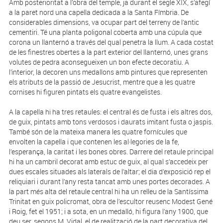
Amb posterioritat a l’obra del temple, ja durant el segle XIX, s’afegí
a la paret nord una capella dedicada a la Santa Fímbria. De
considerables dimensions, va ocupar part del terreny de l’antic
cementiri. Té una planta poligonal coberta amb una cúpula que
corona un llanternó a través del qual penetra la llum. A cada costat
de les finestres obertes a la part exterior del llanternó, unes grans
volutes de pedra aconsegueixen un bon efecte decoratiu. A
l’interior, la decoren uns medallons amb pintures que representen
els atributs de la passió de Jesucrist, mentre que a les quatre
cornises hi figuren pintats els quatre evangelistes.
A la capella hi ha tres retaules: el central és de fusta i els altres dos,
de guix, pintats amb tons verdosos i daurats imitant fusta o jaspis.
També són de la mateixa manera les quatre fornícules que
envolten la capella i que contenen les al·legories de la fe,
l’esperança, la caritat i les bones obres. Darrere del retaule principal
hi ha un cambril decorat amb estuc de guix, al qual s’accedeix per
dues escales situades als laterals de l’altar; el dia d’ex­posició rep el
reliquiari i durant l’any resta tancat amb unes portes decorades. A
la part més alta del retaule central hi ha un relleu de la Santíssima
Trinitat en guix policromat, obra de l’escultor reusenc Modest Gené
i Roig, fet el 1951; i a sota, en un medalló, hi figura l’any 1900, que
deu ser, segons M. Vidal, el de realització de la part decorativa del