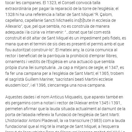
tocar les campanes. El 1323, el Consell convocà talla
extraordinària per pagar la reparació de la torre de l’església; el
1328 hi ha una referència a l’altar de Sant Miquel “R. Çalom,
capellano, capellanie Sancti Michaelis ins[ti]tute in ecclesia de
Allexario”, que, pel que sembla, no es construïa de manera
adequada i la cúria va intervenir: “…donat que tal com està
construït el dit altar de Sant Miquel és un impediment pels fidels, es
mana que en el termini de sis dies es presenti el permís amb el que
fou autoritzat construir-lo”. El mateix any, la cúria comunica al
rector i beneficiat de la parròquia la prohibició d’emprar llibres,
ornaments i vestits de l’Església en una actuació que sembla
pròpia d’una llei sumptuària. Ja cap a mitjans de segle, el 1347, es
fa fer una campana per a l’església de Sant Martí; el 1365, trobem
el sagristà Guillem Mariner, “sacristani beati Martini ecclesie
eiusdem loci”, i el 1396, s’encarrega una nova campana.
Aquestes dades i el nom Anticus Miquaelis, que apareix també en
els pergamins com a notari i rector de l’Aleixar entre 1345 i 1391,
permeten afirmar que la lauda situada actualment al damunt de la
porta de l’abadia refereix la fundació de l’església de Sant Martí.
L’historiador Antoni Plade­vall, la va transcriure (1983) com a lauda
fundacional que al mig té la imatge de Sant Miquel, a l’esquerra