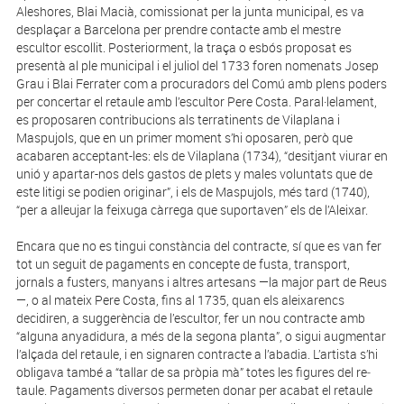
Aleshores, Blai Macià, comissionat per la junta municipal, es va
desplaçar a Barcelona per prendre contacte amb el mestre
escultor escollit. Posteriorment, la traça o esbós proposat es
presentà al ple municipal i el juliol del 1733 foren nomenats Josep
Grau i Blai Ferrater com a pro­curadors del Comú amb plens poders
per concertar el retaule amb l’escultor Pere Costa. Paral·lelament,
es proposaren contribucions als terratinents de Vilaplana i
Maspujols, que en un primer moment s’hi oposaren, però que
acabaren acceptant-les: els de Vilaplana (1734), “desitjant viurar en
unió y apartar-nos dels gastos de plets y males voluntats que de
este litigi se podien originar”, i els de Maspujols, més tard (1740),
“per a alleujar la feixuga càrrega que suportaven” els de l’Aleixar.
Encara que no es tingui constància del contracte, sí que es van fer
tot un seguit de pagaments en concepte de fusta, transport,
jornals a fusters, manyans i altres artesans —la major part de Reus
—, o al mateix Pere Costa, fins al 1735, quan els aleixarencs
decidiren, a suggerència de l’escultor, fer un nou contracte amb
“alguna anyadidura, a més de la segona planta”, o sigui augmentar
l’alçada del retaule, i en signaren contracte a l’abadia. L’artista s’hi
obligava també a “tallar de sa pròpia mà” totes les figures del re­
taule. Pagaments diversos permeten donar per acabat el retaule