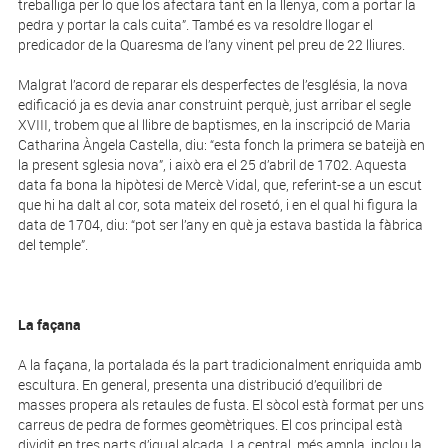
treballiga per lo que los afectara tant en la llenya, com a portar la
pedra y portar la cals cuita”. També es va resoldre llogar el
predicador de la Quaresma de l’any vinent pel preu de 22 lliures.
Malgrat l’acord de reparar els desperfectes de l’església, la nova
edificació ja es devia anar construint perquè, just arribar el segle
XVIII, trobem que al llibre de baptismes, en la inscripció de Maria
Catharina Àngela Caste­lla, diu: “esta fonch la primera se bateijà en
la present sglesia nova”, i això era el 25 d’abril de 1702. Aquesta
data fa bona la hipòtesi de Mercè Vidal, que, referint-se a un escut
que hi ha dalt al cor, sota mateix del rosetó, i en el qual hi figura la
data de 1704, diu: “pot ser l’any en què ja estava bastida la fàbrica
del temple”.
La façana
A la façana, la portalada és la part tradicionalment enriquida amb
escultura. En general, presenta una distribució d’equilibri de
masses propera als retaules de fusta. El sòcol està format per uns
carreus de pedra de formes geomètriques. El cos principal està
dividit en tres parts d’igual alçada. La central, més ampla, inclou la