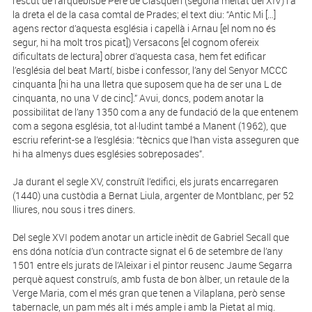
l’escut de l’arquebisbe Pere de Clasquerí (segona meitat del XIV) i a
la dreta el de la casa comtal de Prades; el text diu: “Antic Mi […]
agens rector d’aquesta església i capellà i Arnau [el nom no és
segur, hi ha molt tros picat]) Versacons [el cognom ofereix
dificultats de lectura] obrer d’aquesta casa, hem fet edificar
l’església del beat Martí, bisbe i confessor, l’any del Senyor MCCC
cinquanta [hi ha una lletra que suposem que ha de ser una L de
cinquanta, no una V de cinc].” Avui, doncs, podem anotar la
possibilitat de l’any 1350 com a any de fundació de la que entenem
com a segona església, tot al·lu­dint també a Manent (1962), que
escriu referint-se a l’església: “tècnics que l’han vista asseguren que
hi ha almenys dues esglésies sobreposades”.
Ja durant el segle XV, construït l’edifici, els jurats encarregaren
(1440) una custòdia a Bernat Liula, argenter de Montblanc, per 52
lliures, nou sous i tres diners.
Del segle XVI podem anotar un article inèdit de Gabriel Secall que
ens dóna notícia d’un contracte signat el 6 de setembre de l’any
1501 entre els jurats de l’Aleixar i el pintor reusenc Jaume Segarra
perquè aquest construís, amb fusta de bon àlber, un retaule de la
Verge Maria, com el més gran que tenen a Vilaplana, però sense
tabernacle, un pam més alt i més ample i amb la Pietat al mig.