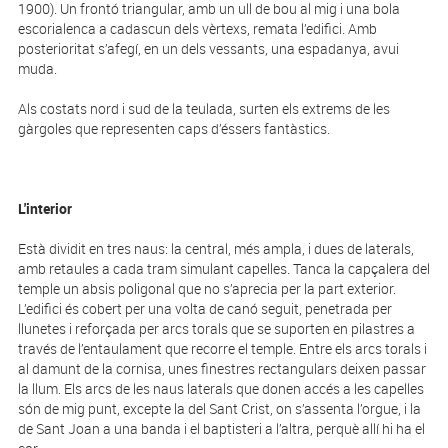
1900). Un frontó trian­gular, amb un ull de bou al mig i una bola
escorialenca a cadascun dels vèrtexs, remata l’edifici. Amb
posterioritat s’afegí, en un dels vessants, una espadanya, avui
muda.
Als costats nord i sud de la teulada, surten els extrems de les
gàrgoles que representen caps d’éssers fantàstics.
L'interior
Està dividit en tres naus: la central, més ampla, i dues de laterals,
amb retaules a cada tram simulant capelles. Tanca la capçalera del
temple un absis poligonal que no s’aprecia per la part exterior.
L’edifici és cobert per una volta de canó seguit, penetrada per
llunetes i reforçada per arcs torals que se suporten en pilastres a
través de l’entaulament que recorre el temple. Entre els arcs torals i
al damunt de la cornisa, unes finestres rectangulars deixen passar
la llum. Els arcs de les naus laterals que donen accés a les capelles
són de mig punt, excepte la del Sant Crist, on s’assenta l’orgue, i la
de Sant Joan a una banda i el baptisteri a l’altra, perquè allí hi ha el