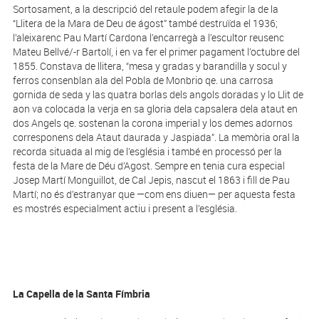
Sortosament, a la descripció del retaule podem afegir la de la
“Llitera de la Mara de Deu de ágost” també destruïda el 1936;
l’aleixarenc Pau Martí Cardona l’encarregà a l’escultor reusenc
Mateu Bellvé/-r Bartolí, i en va fer el primer pagament l’octubre del
1855. Constava de llitera, “mesa y gradas y barandilla y socul y
ferros consenblan ala del Pobla de Monbrio qe. una carrosa
gornida de seda y las quatra borlas dels angols doradas y lo Llit de
aon va colocada la verja en sa gloria dela capsalera dela ataut en
dos Angels qe. sostenan la corona imperial y los demes adornos
corresponens dela Ataut daurada y Jaspiada”. La memòria oral la
recorda situada al mig de l’església i també en processó per la
festa de la Mare de Déu d’Agost. Sempre en tenia cura especial
Josep Martí Monguillot, de Cal Jepis, nascut el 1863 i fill de Pau
Martí; no és d’estranyar que —com ens diuen— per aquesta festa
es mostrés especialment actiu i present a l’església.
La Capella de la Santa Fímbria