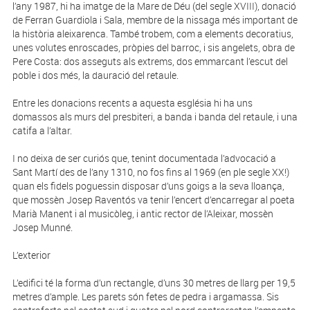
l’any 1987, hi ha imatge de la Mare de Déu (del segle XVIII), donació
de Ferran Guardiola i Sala, membre de la nissaga més important de
la història aleixarenca. També trobem, com a elements decoratius,
unes volutes enroscades, pròpies del barroc, i sis angelets, obra de
Pere Costa: dos asseguts als extrems, dos emmarcant l’escut del
poble i dos més, la dauració del retaule.
Entre les donacions recents a aquesta església hi ha uns
domassos als murs del presbiteri, a banda i banda del retaule, i una
catifa a l’altar.
I no deixa de ser curiós que, tenint documentada l’advocació a
Sant Martí des de l’any 1310, no fos fins al 1969 (en ple segle XX!)
quan els fidels poguessin disposar d’uns goigs a la seva lloança,
que mossèn Josep Raventós va tenir l’encert d’encarregar al poeta
Marià Manent i al musicòleg, i antic rector de l’Aleixar, mossèn
Josep Munné.
L’exterior
L’edifici té la forma d’un rectangle, d’uns 30 metres de llarg per 19,5
metres d’ample. Les parets són fetes de pedra i argamassa. Sis