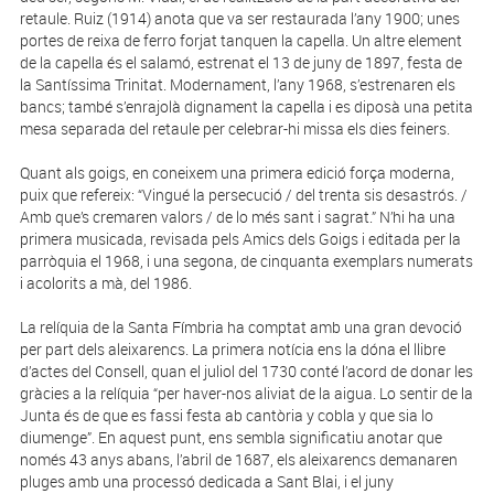
retaule. Ruiz (1914) anota que va ser restaurada l’any 1900; unes
portes de reixa de ferro forjat tanquen la capella. Un altre element
de la capella és el salamó, estrenat el 13 de juny de 1897, festa de
la Santíssima Trinitat. Modernament, l’any 1968, s’estrenaren els
bancs; també s’enrajolà dignament la capella i es diposà una petita
mesa separada del retaule per celebrar-hi missa els dies feiners.
Quant als goigs, en coneixem una primera edició força moderna,
puix que refereix: “Vingué la persecució / del trenta sis desastrós. /
Amb que’s cremaren valors / de lo més sant i sagrat.” N’hi ha una
primera musicada, revisada pels Amics dels Goigs i editada per la
parròquia el 1968, i una segona, de cinquanta exemplars numerats
i acolorits a mà, del 1986.
La relíquia de la Santa Fímbria ha comptat amb una gran devoció
per part dels aleixarencs. La primera notícia ens la dóna el llibre
d’actes del Consell, quan el juliol del 1730 conté l’acord de donar les
gràcies a la relíquia “per haver-nos aliviat de la aigua. Lo sentir de la
Junta és de que es fassi festa ab cantòria y cobla y que sia lo
diumenge”. En aquest punt, ens sembla significatiu anotar que
només 43 anys abans, l’abril de 1687, els aleixarencs demanaren
pluges amb una processó dedicada a Sant Blai, i el juny