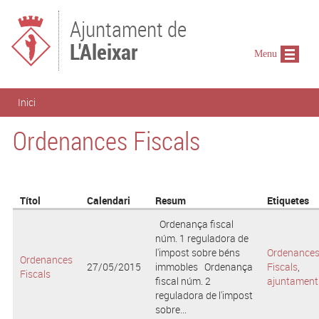
Vés al contingut
Ajuntament de
L'Aleixar
Menu
Esteu aquí
Inici
Ordenances Fiscals
Títol
Calendari
Resum
Etiquetes
Ordenança fiscal
núm. 1 reguladora de
l'impost sobre béns
Ordenance
Ordenances
27/05/2015
immobles Ordenança
Fiscals
,
Fiscals
fiscal núm. 2
ajuntament
reguladora de l'impost
sobre...