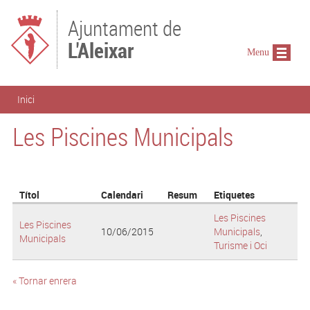
Vés al contingut
Ajuntament de
L'Aleixar
Menu
Esteu aquí
Inici
Les Piscines Municipals
Títol
Calendari
Resum
Etiquetes
Les Piscines
Les Piscines
10/06/2015
Municipals
,
Municipals
Turisme i Oci
« Tornar enrera