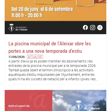
La piscina municipal de l’Aleixar obre les
portes a una nova temporada d’estiu
11/06/2026
ACTUALITAT
A partir d’avui ja es poden tramitar els abonaments i les
entrades de la piscina municipal per a la temporada 2026.
També queda obert el termini d’inscripció a les activitats
aquàtiques d’estiu impulsades per l’Ajuntament, entre les
quals hi ha els cursets de natació per a infants i joves i les...