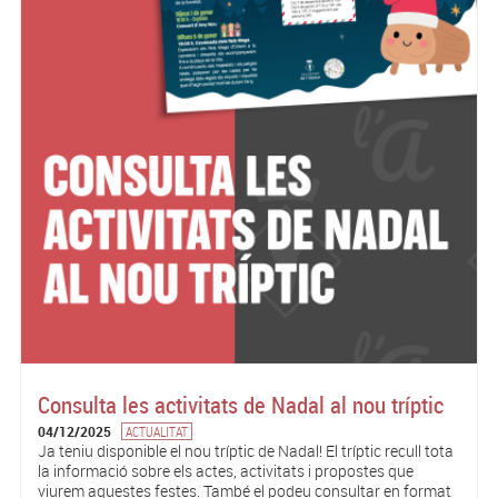
Consulta les activitats de Nadal al nou tríptic
04/12/2025
ACTUALITAT
Ja teniu disponible el nou tríptic de Nadal! El tríptic recull tota
la informació sobre els actes, activitats i propostes que
viurem aquestes festes. També el podeu consultar en format