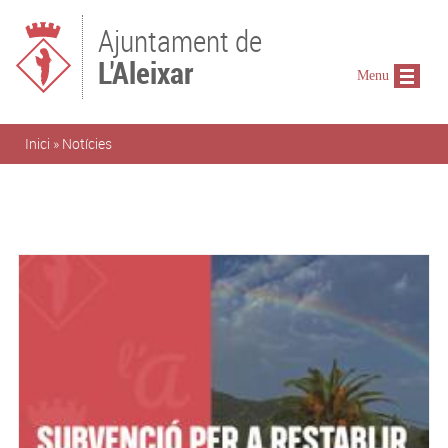
Vés al contingut
Ajuntament de
L'Aleixar
Menu
Esteu aquí
Inici
»
Notícies