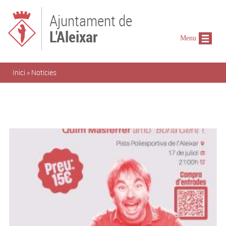
Vés al contingut
Ajuntament de
L'Aleixar
Menu
Esteu aquí
Inici
»
Notícies