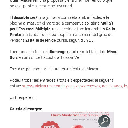
Quim Masferrer
, una proposta plena d’humor i emoció que
posa el públic al centre de l’escenari.
El
dissabte
serà una jornada completa amb inflables a la
piscina al matí, en el marc de la campanya solidària
Mulla’t
per l’Esclerosi Múltiple
, un espectacle familiar amb
La Colla
Pirata
a la tarda, i un sopar popular i el concert del grup de
versions
El Baile de Fin de Curso
, seguit d’un DJ.
I per tancar la festa el
diumenge
gaudirem del talent de
Manu
Guix
en un concert acústic al Fossar Vell.
Tres dies per compartir, riure i viure l’estiu a l’Aleixar.
Podeu trobar les entrades a tots els espectacles al següent
enllaç:
https://aleixar.reservaplay.cat/view/reserves/actividades/i
Us hi esperem!
Galeria d'imatges: