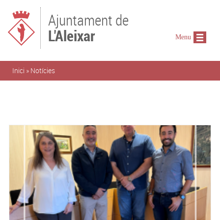
Vés al contingut
Ajuntament de
L'Aleixar
Menu
Esteu aquí
Inici
»
Notícies